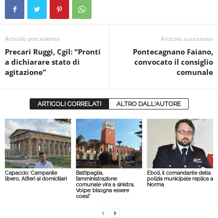
Articolo precedente
Articolo successivo
Precari Ruggi, Cgil: “Pronti
Pontecagnano Faiano,
a dichiarare stato di
convocato il consiglio
agitazione”
comunale
ARTICOLI CORRELATI
ALTRO DALL'AUTORE
Capaccio: Campanile
Battipaglia,
Eboli, il comandante della
libero, Alfieri ai domiciliari
l’amministrazione
polizia municipale replica a
comunale vira a sinistra,
Norma
Volpe: bisogna essere
coesi”