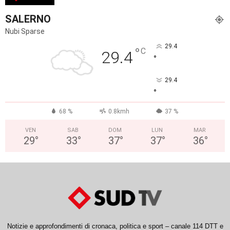
SALERNO
Nubi Sparse
29.4
°
C
29.4
°
29.4
°
68 %
0.8kmh
37 %
VEN
SAB
DOM
LUN
MAR
29
°
33
°
37
°
37
°
36
°
Notizie e approfondimenti di cronaca, politica e sport – canale 114 DTT e