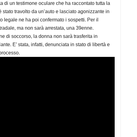
ta di un testimone oculare che ha raccontato tutta la
 stato travolto da un’auto e lasciato agonizzante in
o legale ne ha poi confermato i sospetti. Per il
stradale, ma non sarà arrestata, una 39enne.
e di soccorso, la donna non sarà trasferita in
te. E’ stata, infatti, denunciata in stato di libertà e
 processo.