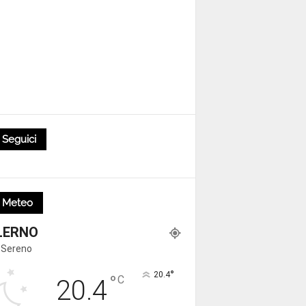
Seguici
Meteo
LERNO
 Sereno
°
20.4
°
C
20.4