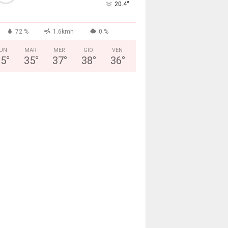
°
20.4
72 %
1.6kmh
0 %
UN
MAR
MER
GIO
VEN
35
°
35
°
37
°
38
°
36
°