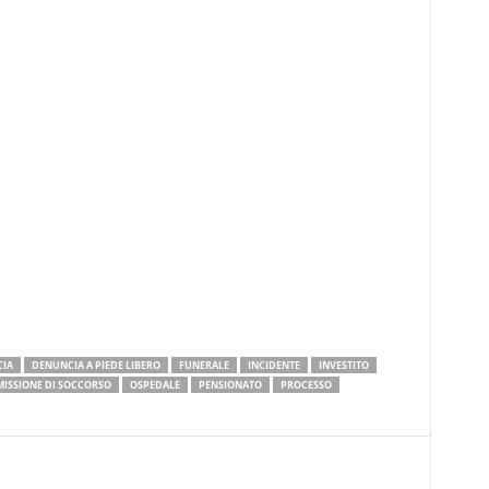
IA
DENUNCIA A PIEDE LIBERO
FUNERALE
INCIDENTE
INVESTITO
ISSIONE DI SOCCORSO
OSPEDALE
PENSIONATO
PROCESSO