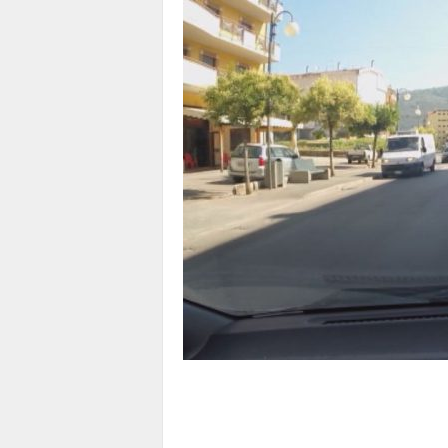
1
1
4
|