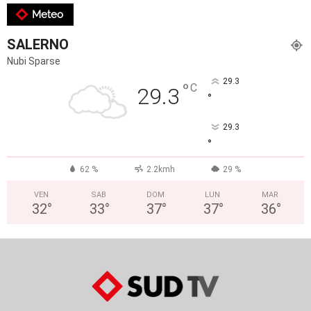
Meteo
SALERNO
Nubi Sparse
29.3
°
C
29.3
°
29.3
°
62 %
2.2kmh
29 %
VEN
SAB
DOM
LUN
MAR
32
°
33
°
37
°
37
°
36
°