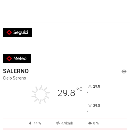
Seguici
Meteo
SALERNO
Cielo Sereno
29.8
°
C
29.8
°
29.8
°
44 %
4.9kmh
0 %