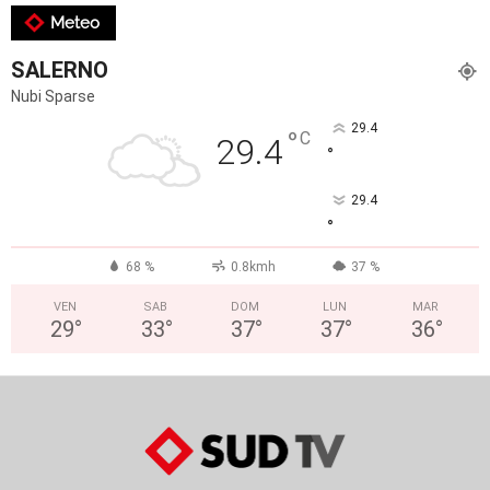
Meteo
SALERNO
Nubi Sparse
29.4
°
C
29.4
°
29.4
°
68 %
0.8kmh
37 %
VEN
SAB
DOM
LUN
MAR
29
°
33
°
37
°
37
°
36
°