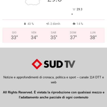
29.3
°
43 %
2.6kmh
14 %
GIO
VEN
SAB
DOM
LUN
33
°
34
°
35
°
37
°
38
°
Notizie e approfondimenti di cronaca, politica e sport – canale 114 DTT e
web
All Rights Reserved. È vietata la riproduzione con qualsiasi mezzo e
l'adattamento anche parziale di ogni contenuto