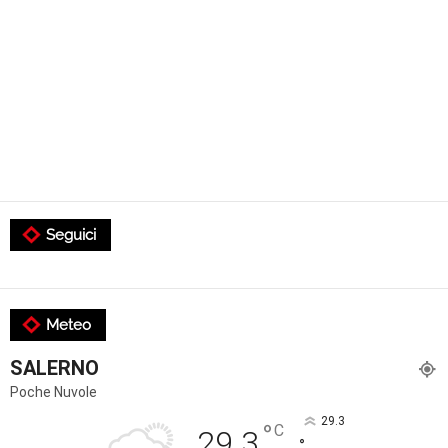
Seguici
Meteo
SALERNO
Poche Nuvole
29.3
°
C
29.3
°