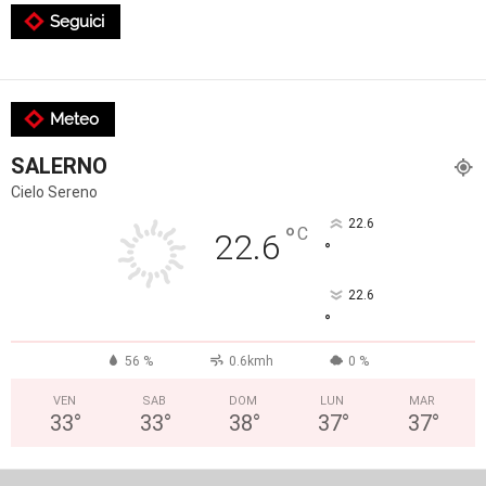
Seguici
Meteo
SALERNO
Cielo Sereno
22.6
°
C
22.6
°
22.6
°
56 %
0.6kmh
0 %
VEN
SAB
DOM
LUN
MAR
33
°
33
°
38
°
37
°
37
°