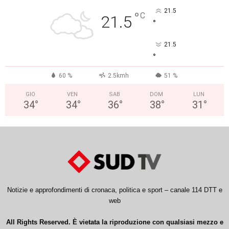
21.5
°
C
21.5
°
21.5
°
60 %
2.5kmh
51 %
GIO
VEN
SAB
DOM
LUN
34
°
34
°
36
°
38
°
31
°
Notizie e approfondimenti di cronaca, politica e sport – canale 114 DTT e
web
All Rights Reserved. È vietata la riproduzione con qualsiasi mezzo e