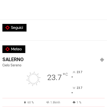
Seguici
Meteo
SALERNO
Cielo Sereno
23.7
°
C
23.7
°
23.7
°
60 %
1.8kmh
1 %