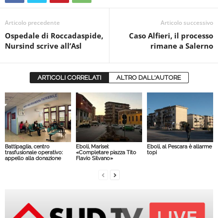
Articolo precedente
Articolo successivo
Ospedale di Roccadaspide,
Caso Alfieri, il processo
Nursind scrive all’Asl
rimane a Salerno
ARTICOLI CORRELATI
ALTRO DALL'AUTORE
Battipaglia, centro
Eboli, Marisei:
Eboli, al Pescara è allarme
trasfusionale operativo:
«Completare piazza Tito
topi
appello alla donazione
Flavio Silvano»