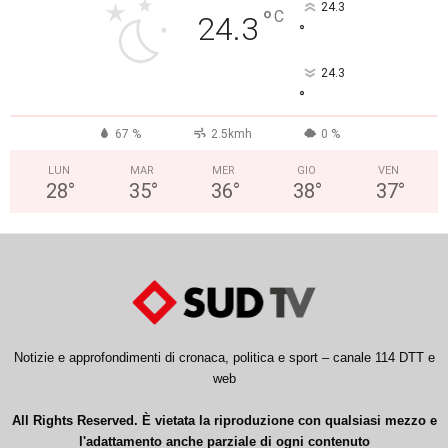
24.3
°
C
24.3
°
24.3
°
67 %
2.5kmh
0 %
LUN
MAR
MER
GIO
VEN
28
°
35
°
36
°
38
°
37
°
Notizie e approfondimenti di cronaca, politica e sport – canale 114 DTT e
web
All Rights Reserved. È vietata la riproduzione con qualsiasi mezzo e
l'adattamento anche parziale di ogni contenuto