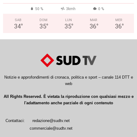
50 %
3kmh
0 %
SAB
DOM
LUN
MAR
MER
34
°
35
°
35
°
36
°
36
°
Notizie e approfondimenti di cronaca, politica e sport – canale 114 DTT e
web
All Rights Reserved. È vietata la riproduzione con qualsiasi mezzo e
l'adattamento anche parziale di ogni contenuto
Contattaci:
redazione@sudtv.net
commerciale@sudtv.net