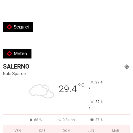
Seguici
Meteo
SALERNO
Nubi Sparse
29.4
°
C
29.4
°
29.4
°
68 %
0.8kmh
37 %
VEN
SAB
DOM
LUN
MAR