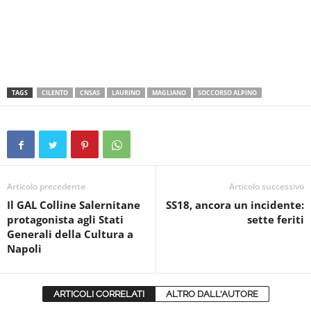
TAGS
CILENTO
CNSAS
LAURINO
MAGLIANO
SOCCORSO ALPINO
Articolo precedente
Articolo successivo
Il GAL Colline Salernitane
SS18, ancora un incidente:
protagonista agli Stati
sette feriti
Generali della Cultura a
Napoli
ARTICOLI CORRELATI
ALTRO DALL'AUTORE