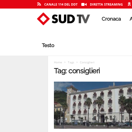
CANALE 114 DEL DDT
DIRETTA STREAMING
Cronaca
A
S
U
Testo
D
Home
Tags
Consiglieri
Tag: consiglieri
T
V
|