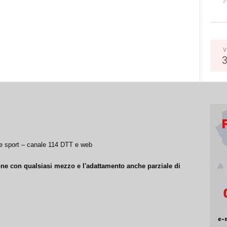
V
a e sport – canale 114 DTT e web
ione con qualsiasi mezzo e l'adattamento anche parziale di