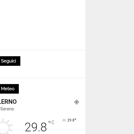
Seguici
Meteo
LERNO
 Sereno
°
29.8
°
C
29.8