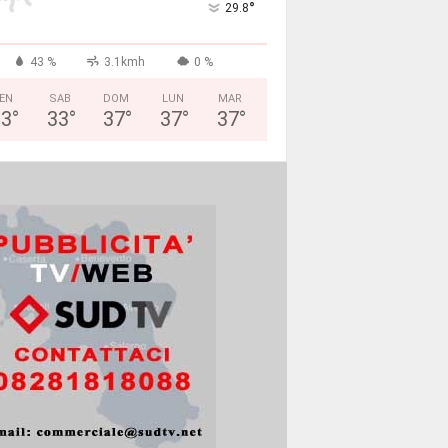
°
29.8
43 %
3.1kmh
0 %
EN
SAB
DOM
LUN
MAR
33
°
33
°
37
°
37
°
37
°