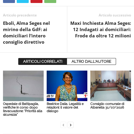
Articolo precedente
Articolo successivo
Eboli, Alma Seges nel
Maxi Inchiesta Alma Seges:
mirino della GdF: ai
12 Indagati ai domiciliari:
domiciliari l’intero
Frode da oltre 12 milioni
consiglio direttivo
ARTICOLI CORRELATI
ALTRO DALL'AUTORE
Ospedale di Battipaglia,
Beatrice Dalia. Legalità e
Consiglio comunale di
verifiche in corso dopo
relazioni: il valore del
Albanella 31/07/2026
l’evacuazione: “Priorità alla
dialogo
sicurezza”