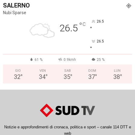
SALERNO
Nubi Sparse
26.5
°
C
26.5
°
26.5
°
61 %
0.9kmh
25 %
GIO
VEN
SAB
DOM
LUN
32
°
34
°
35
°
37
°
38
°
Notizie e approfondimenti di cronaca, politica e sport – canale 114 DTT e
web