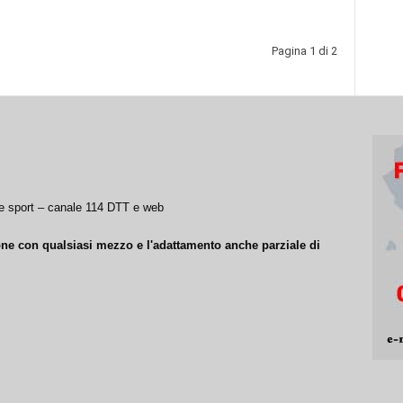
Pagina 1 di 2
a e sport – canale 114 DTT e web
ione con qualsiasi mezzo e l'adattamento anche parziale di