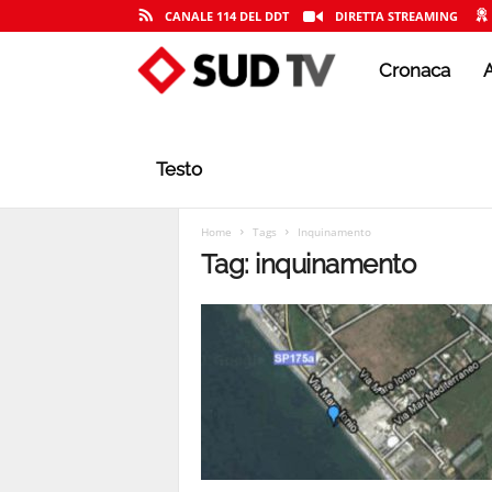
CANALE 114 DEL DDT
DIRETTA STREAMING
Cronaca
A
S
U
Testo
D
Home
Tags
Inquinamento
Tag: inquinamento
T
V
|