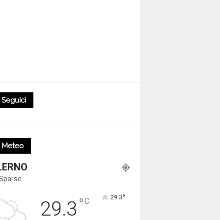
Seguici
Meteo
LERNO
 Sparse
°
29.3
°
C
29.3