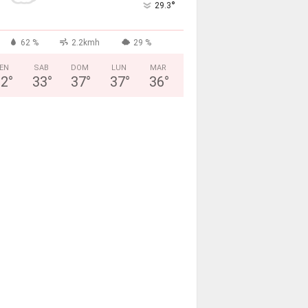
°
29.3
62 %
2.2kmh
29 %
EN
SAB
DOM
LUN
MAR
32
°
33
°
37
°
37
°
36
°